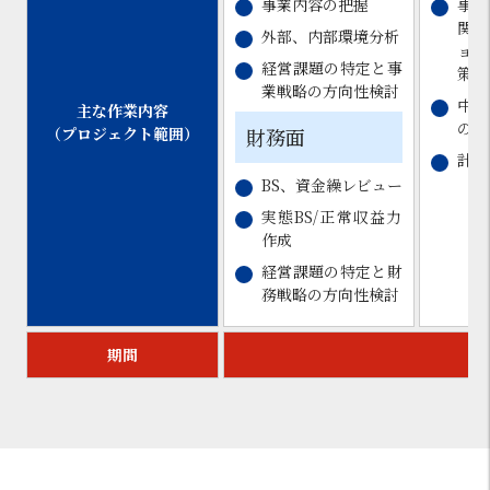
事業内容の把握
事業
関す
外部、内部環境分析
ョン
経営課題の特定と事
策の
業戦略の方向性検討
中長
主な作業内容
の策
（プロジェクト範囲）
財務面
計数
BS、資金繰レビュー
実態BS/正常収益力
作成
経営課題の特定と財
務戦略の方向性検討
期間